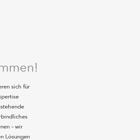
Über NSI
More
kommen!
ren sich für
pertise
enstehende
rbindliches
nen – wir
gen Lösungen